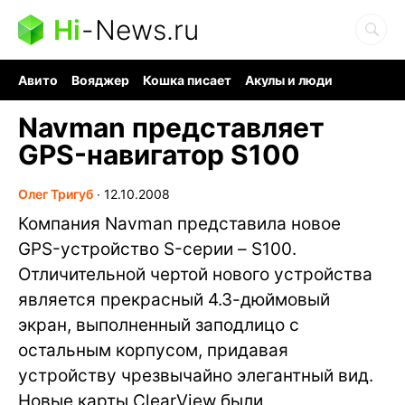
Hi
-
News.ru
Авито
Вояджер
Кошка писает
Акулы и люди
Ядерная война
Ядовитые пауки
Судоку и пазлы
Navman представляет
GPS-навигатор S100
Олег Тригуб
∙
12.10.2008
Компания Navman представила новое
GPS-устройство S-серии – S100.
Отличительной чертой нового устройства
является прекрасный 4.3-дюймовый
экран, выполненный заподлицо с
остальным корпусом, придавая
устройству чрезвычайно элегантный вид.
Новые карты ClearView были