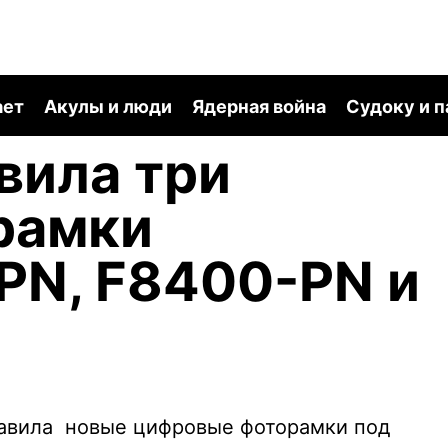
ает
Акулы и люди
Ядерная война
Судоку и 
вила три
рамки
PN, F8400-PN и
тавила новые цифровые фоторамки под