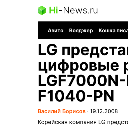
Hi
-
News.ru
Авито
Вояджер
Кошка пис
LG предста
цифровые 
LGF7000N-
F1040-PN
Василий Борисов
∙
19.12.2008
Корейская компания LG предс