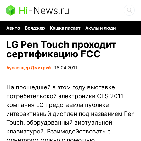
Hi
-
News.ru
Авито
Вояджер
Кошка писает
Акулы и люди
Ядерная война
Судоку и пазлы
Ядовитые пауки
LG Pen Touch проходит
сертификацию FCC
Ауслендер Дмитрий
∙
18.04.2011
На прошедшей в этом году выставке
потребительской электроники CES 2011
компания LG представила публике
интерактивный дисплей под названием Pen
Touch, оборудованный виртуальной
клавиатурой. Взаимодействовать с
монитором можно с помощью