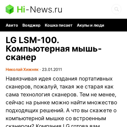
Hi
-
News.ru
Авито
Вояджер
Кошка писает
Акулы и люди
Ядерная война
Судоку и пазлы
Ядовитые пауки
LG LSM-100.
Компьютерная мышь-
сканер
Николай Хижняк
∙
23.01.2011
Навязчивая идея создания портативных
сканеров, пожалуй, такая же старая как
сама технология сканеров. Тем не менее,
сейчас на рынке можно найти множество
подходящих решений. А что вы скажете о
компьютерной мышке со встроенным
сканером? Компания LG готова вам