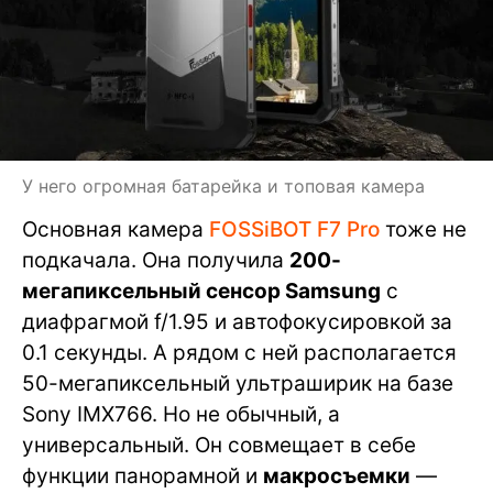
У него огромная батарейка и топовая камера
Основная камера
FOSSiBOT F7 Pro
тоже не
подкачала. Она получила
200-
мегапиксельный сенсор Samsung
с
диафрагмой f/1.95 и автофокусировкой за
0.1 секунды. А рядом с ней располагается
50-мегапиксельный ультраширик на базе
Sony IMX766. Но не обычный, а
универсальный. Он совмещает в себе
функции панорамной и
макросъемки
—