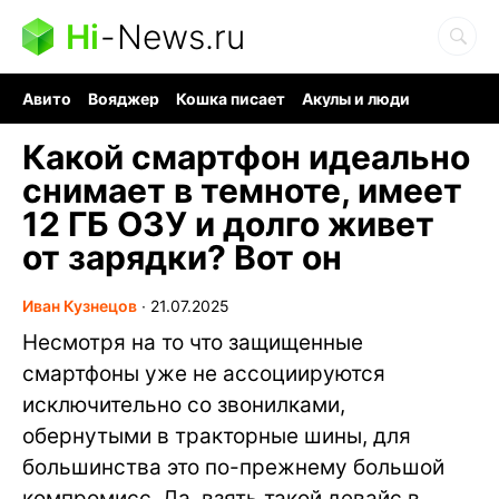
Hi
-
News.ru
Авито
Вояджер
Кошка писает
Акулы и люди
Ядерная война
Судоку и пазлы
Ядовитые пауки
Какой смартфон идеально
снимает в темноте, имеет
12 ГБ ОЗУ и долго живет
от зарядки? Вот он
Иван Кузнецов
∙
21.07.2025
Несмотря на то что защищенные
смартфоны уже не ассоциируются
исключительно со звонилками,
обернутыми в тракторные шины, для
большинства это по-прежнему большой
компромисс. Да, взять такой девайс в