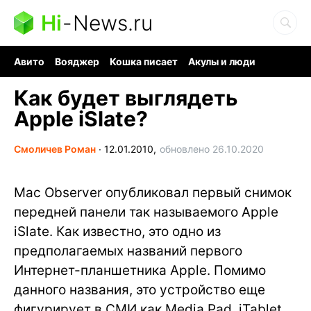
Hi
-
News.ru
Авито
Вояджер
Кошка писает
Акулы и люди
Ядерная война
Судоку и пазлы
Ядовитые пауки
Как будет выглядеть
Apple iSlate?
Смоличев Роман
∙
12.01.2010,
обновлено 26.10.2020
Mac Observer опубликовал первый снимок
передней панели так называемого Apple
iSlate. Как известно, это одно из
предполагаемых названий первого
Интернет-планшетника Apple. Помимо
данного названия, это устройство еще
фигурирует в СМИ как Media Pad, iTablet