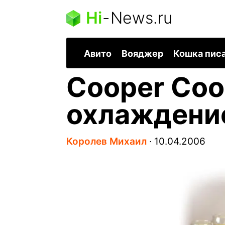
Hi
-
News.ru
Авито
Вояджер
Кошка пис
Cooper Coo
охлаждение
Королев Михаил
∙
10.04.2006