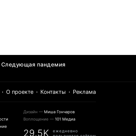
Следующая пандемия
·
О проекте
·
Контакты
·
Реклама
Дизайн —
Миша Гончаров
ости
Воплощение —
101 Медиа
ение
29,5K
ежедневно
пользуются сайтом