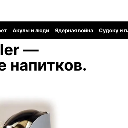
ает
Акулы и люди
Ядерная война
Судоку и 
ler —
 напитков.