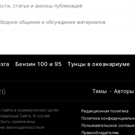
ости, статьи и анонсы публикаций
бодное общение и обсуждение материалов
зга
Бензин 100 и 95
Тунцы в океанариуме
26
Темы
·
Авторы
 Сайта в коммерческих целях
Редакционная политика
ладельца Сайта. В случае
Политика конфиденциальн
 быть привлечены
Пользовательское соглаш
щим законодательством
Правообладателям