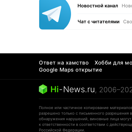
Новостной канал
Нов
Чат с читателями
Сво
Ответ на хамство
Хобби для мо
Google Maps открытие
Hi
-
News.ru
, 2006–20
Полное или частичное копирование материалов
разрешено только с письменного разрешения в
обнаружения нарушений, виновные лица могут
к ответственности в соответствии с действую
Российской Федерации.