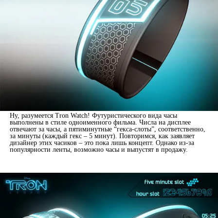
Ну, разумеется Tron Watch! Футуристического вида часы
выполнены в стиле одноименного фильма. Числа на дисплее
отвечают за часы, а пятиминутные “гекса-слоты”, соответственно,
за минуты (каждый гекс – 5 минут). Повторимся, как заявляет
дизайнер этих часиков – это пока лишь концепт. Однако из-за
популярности ленты, возможно часы и выпустят в продажу.