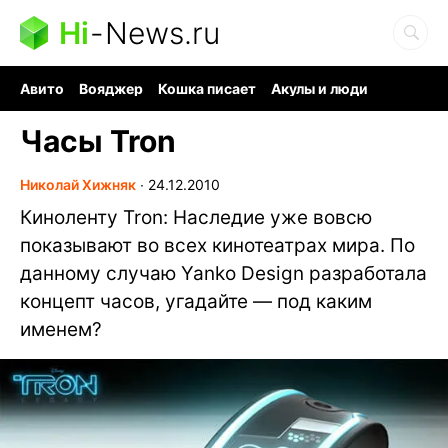
Hi
-
News.ru
Авито
Вояджер
Кошка писает
Акулы и люди
Ядерная война
Судоку и пазлы
Ядовитые пауки
Часы Tron
Николай Хижняк
∙
24.12.2010
Киноленту Tron: Наследие уже вовсю
показывают во всех кинотеатрах мира. По
данному случаю Yanko Design разработала
концепт часов, угадайте — под каким
именем?