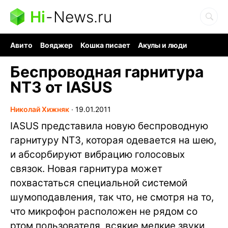
Hi
-
News.ru
Авито
Вояджер
Кошка писает
Акулы и люди
Ядерная война
Судоку и пазлы
Ядовитые пауки
Беспроводная гарнитура
NT3 от IASUS
Николай Хижняк
∙
19.01.2011
IASUS представила новую беспроводную
гарнитуру NT3, которая одевается на шею,
и абсорбируют вибрацию голосовых
связок. Новая гарнитура может
похвастаться специальной системой
шумоподавления, так что, не смотря на то,
что микрофон расположен не рядом со
ртом пользователя, всякие мелкие звуки