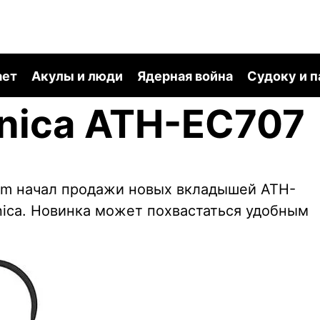
ает
Акулы и люди
Ядерная война
Судоку и 
nica ATH-EC707
om начал продажи новых вкладышей ATH-
nica. Новинка может похвастаться удобным