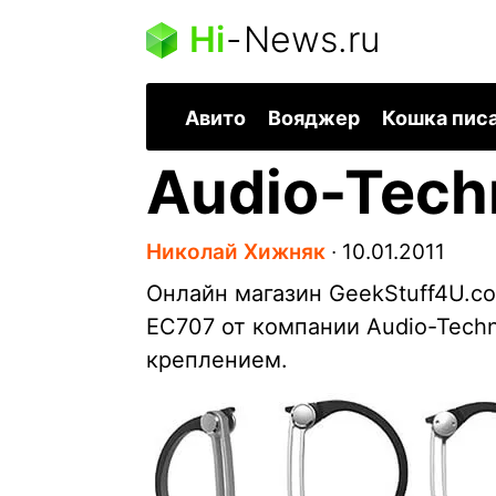
Hi
-
News.ru
Авито
Вояджер
Кошка пис
Audio-Tech
Николай Хижняк
∙
10.01.2011
Онлайн магазин GeekStuff4U.c
EC707 от компании Audio-Tech
креплением.