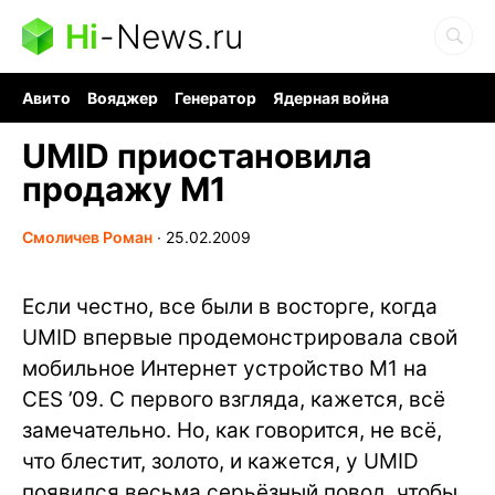
Hi
-
News.ru
Авито
Вояджер
Генератор
Ядерная война
Судоку и пазлы
Бензин 100 и 95
Хобби для мозга
UMID приостановила
продажу M1
Смоличев Роман
∙
25.02.2009
Если честно, все были в восторге, когда
UMID впервые продемонстрировала свой
мобильное Интернет устройство M1 на
CES ’09. С первого взгляда, кажется, всё
замечательно. Но, как говорится, не всё,
что блестит, золото, и кажется, у UMID
появился весьма серьёзный повод, чтобы