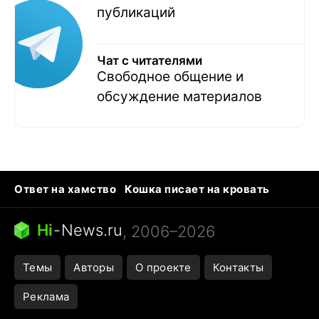
публикаций
Чат с читателями
Свободное общение и
обсуждение материалов
Ответ на хамство
Кошка писает на кровать
Тунцы в океанариуме
Следующая пандемия
Ядовитые пауки России
Hi
-
News.ru
, 2006–2026
Открытие в Google Maps
Темы
Авторы
О проекте
Контакты
Реклама