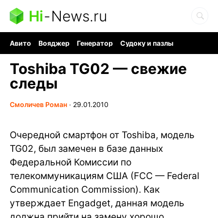
Hi
-
News.ru
Авито
Вояджер
Генератор
Судоку и пазлы
Хобби для мозга
Бензин 100 vs 95
Следующая пандемия
Toshiba TG02 — свежие
следы
Смоличев Роман
∙
29.01.2010
Очередной смартфон от Toshiba, модель
TG02, был замечен в базе данных
Федеральной Комиссии по
телекоммуникациям США (FCC — Federal
Communication Commission). Как
утверждает Engadget, данная модель
должна прийти на замену хорошо