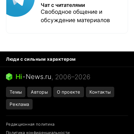
Чат с читателями
Свободное общение и
обсуждение материалов
Люди с сильным характером
Кошка писает на кровать
Тунцы в океанариуме
Ядовитые пауки России
Hi
-
News.ru
, 2006–2026
Города в ядерной войне
Открытие в Google Maps
Темы
Авторы
О проекте
Контакты
Реклама
Редакционная политика
Политика конфиденциальности