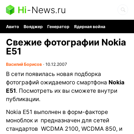
Hi
-
News.ru
Авито
Вояджер
Генератор
Ядерная война
Судоку и пазлы
Бензин 100 и 95
Хобби для мозга
Свежие фотографии Nokia
E51
Василий Борисов
∙
10.12.2007
В сети появилась новая подборка
фотографий ожидаемого смартфона
Nokia
E51
. Посмотреть их вы сможете внутри
публикации.
Nokia E51 выполнен в форм-факторе
моноблок и предназначен для сетей
стандартов WCDMA 2100, WCDMA 850, и