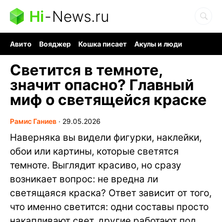
Hi
-
News.ru
Авито
Вояджер
Кошка писает
Акулы и люди
Ядерная война
Судоку и пазлы
Ядовитые пауки
Светится в темноте,
значит опасно? Главный
миф о светящейся краске
Рамис Ганиев
∙
29.05.2026
Наверняка вы видели фигурки, наклейки,
обои или картины, которые светятся
темноте. Выглядит красиво, но сразу
возникает вопрос: не вредна ли
светящаяся краска? Ответ зависит от того,
что именно светится: одни составы просто
накапливают свет, другие работают под