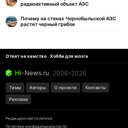
радиоактивный объект АЭС
Почему на стенах Чернобыльской АЭС
растет черный грибок
Ответ на хамство
Хобби для мозга
Бензин 100 и 95
Тунцы в океанариуме
Следующая пандемия
Google Maps открытие
Hi
-
News.ru
, 2006–2026
Темы
Авторы
О проекте
Контакты
Реклама
Редакционная политика
Политика конфиденциальности