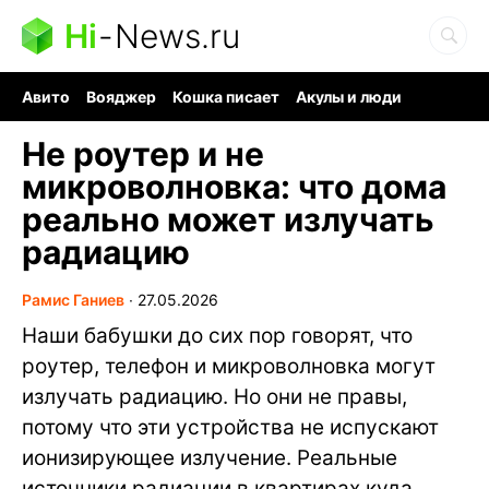
Hi
-
News.ru
Авито
Вояджер
Кошка писает
Акулы и люди
Ядерная война
Судоку и пазлы
Ядовитые пауки
Не роутер и не
микроволновка: что дома
реально может излучать
радиацию
Рамис Ганиев
∙
27.05.2026
Наши бабушки до сих пор говорят, что
роутер, телефон и микроволновка могут
излучать радиацию. Но они не правы,
потому что эти устройства не испускают
ионизирующее излучение. Реальные
источники радиации в квартирах куда