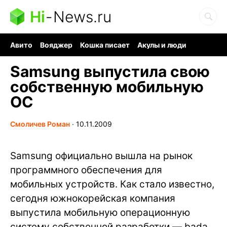
Hi
-
News.ru
Авито
Вояджер
Кошка писает
Акулы и люди
Ядерная война
Судоку и пазлы
Ядовитые пауки
Samsung выпустила свою
собственную мобильную
ОС
Смоличев Роман
∙
10.11.2009
Samsung официально вышла на рынок
программного обеспечения для
мобильных устройств. Как стало известно,
сегодня южнокорейская компания
выпустила мобильную операционную
систему собственной разработки — bada