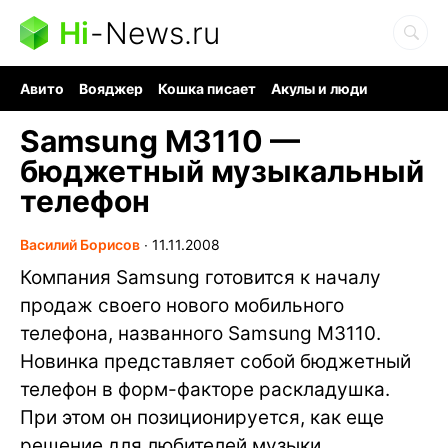
Hi
-
News.ru
Авито
Вояджер
Кошка писает
Акулы и люди
Ядерная война
Судоку и пазлы
Ядовитые пауки
Samsung M3110 —
бюджетный музыкальный
телефон
Василий Борисов
∙
11.11.2008
Компания Samsung готовится к началу
продаж своего нового мобильного
телефона, названного Samsung M3110.
Новинка представляет собой бюджетный
телефон в форм-факторе раскладушка.
При этом он позиционируется, как еще
решение для любителей музыки.