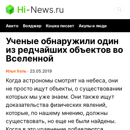
Hi
-
News.ru
Авито
Вояджер
Кошка писает
Акулы и люди
Ядерная война
Судоку и пазлы
Ядовитые пауки
Ученые обнаружили один
из редчайших объектов во
Вселенной
Илья Хель
∙
23.05.2019
Когда астрономы смотрят на небеса, они
не просто ищут объекты, о существовании
которых мы уже знаем. Они также ищут
доказательства физических явлений,
которые, по нашему мнению, должны
существовать, но еще не были найдены.
Когда в это уравнение добавляются