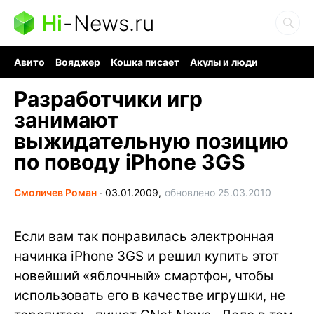
Hi
-
News.ru
Авито
Вояджер
Кошка писает
Акулы и люди
Ядерная война
Судоку и пазлы
Ядовитые пауки
Разработчики игр
занимают
выжидательную позицию
по поводу iPhone 3GS
Смоличев Роман
∙
03.01.2009,
обновлено 25.03.2010
Если вам так понравилась электронная
начинка iPhone 3GS и решил купить этот
новейший «яблочный» смартфон, чтобы
использовать его в качестве игрушки, не