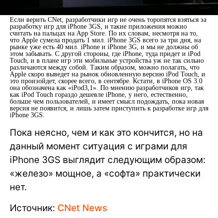
Если верить CNet, разработчики игр не очень торопятся взяться за
разработку игр для iPhone 3GS, и такие приложения можно
считать на пальцах на App Store. По их словам, несмотря на то,
что Apple сумела продать 1 мил. iPhone 3GS всего за три дня, на
рынке уже есть 40 мил. iPhone и iPhone 3G, и мы не должны об
этом забывать. С другой стороны, где iPhone, туда придет и iPod
Touch, и в плане игр эти мобильные устройства уж не так сильно
различаются между собой. Таким образом, можно полагать, что
Apple скоро выведет на рынок обновленную версию iPod Touch, и
это произойдет, скорее всего, в сентябре. Кстати, в iPhone OS 3.0
она обозначена как «iPod3,1». По мнению разработчиков игр, так
как iPod Touch гораздо дешевле iPhone, у него, естественно,
больше чем пользователей, и имеет смысл подождать, пока новая
версия не появится, и лишь затем приступить к разработке игр для
iPhone 3GS.
Пока неясно, чем и как это кончится, но на
данный момент ситуация с играми для
iPhone 3GS выглядит следующим образом:
«железо» мощное, а «софта» практически
нет.
Источник:
CNet News