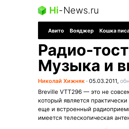
Hi
-
News.ru
Авито
Вояджер
Кошка пис
Радио-тосте
Музыка и 
Николай Хижняк
∙
05.03.2011,
обн
Breville VTT296 — это не совс
который является практически
еще и встроенный радиоприемн
имеется телескопическая анте