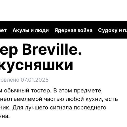
ает
Акулы и люди
Ядерная война
Судоку и 
р Breville.
вкусняшки
овлено 07.01.2025
ем обычный тостер. В этом предмете,
 неотъемлемой частью любой кухни, есть
ик. Для лучшего сигнала последнего
нна.