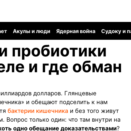
ает
Акулы и люди
Ядерная война
Судоку и 
и пробиотики
еле и где обман
миллиардов долларов. Глянцевые
шечника» и обещают подселить к нам
отя
бактерии кишечника
и без того живут
 Вопрос только один: что там внутри на
хоть одно обещание доказательствами
?