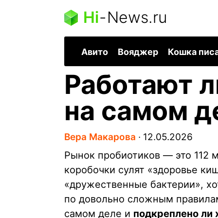
Hi
-
News.ru
Авито
Вояджер
Кошка пис
Работают л
на самом д
Вера Макарова
∙
12.05.2026
Рынок пробиотиков — это 112 
коробочки сулят «здоровье ки
«дружественные бактерии», х
по довольно сложным правилам.
самом деле и
подкреплено ли 