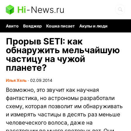
Hi
-
News.ru
Авито
Вояджер
Кошка писает
Акулы и люди
Ядерная война
Судоку и пазлы
Ядовитые пауки
Прорыв SETI: как
обнаружить мельчайшую
частицу на чужой
планете?
Илья Хель
∙
02.09.2014
Возможно, это звучит как научная
фантастика, но астрономы разработали
схему, которая позволит им обнаруживать
и измерять частицы в десять раз меньше
человеческого волоса, даже на
расстоянии во много световых лет. Они