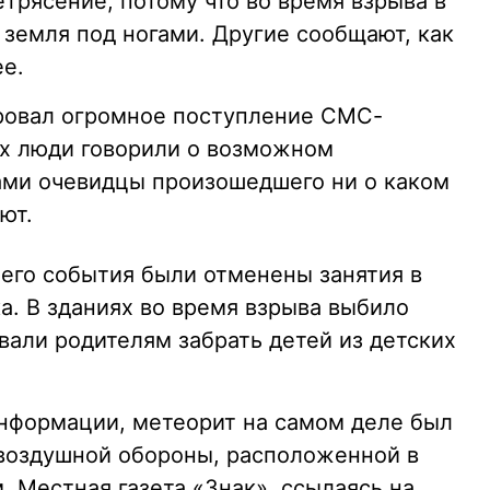
етрясение, потому что во время взрыва в
земля под ногами. Другие сообщают, как
ее.
ровал огромное поступление СМС-
ых люди говорили о возможном
ами очевидцы произошедшего ни о каком
ют.
шего события были отменены занятия в
а. В зданиях во время взрыва выбило
вали родителям забрать детей из детских
нформации, метеорит на самом деле был
воздушной обороны, расположенной в
 Местная газета «Знак», ссылаясь на