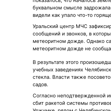
показалось, что началось земл
буквальном смысле задрожала 
видели как упало что-то горящ
Уральский центр МЧС зафикси
сообщений и звонков, в котор
метеоритном дожде. Однако с
метеоритном дожде не сообща
В результате этого произошед
учебных заведениях Челябинск
стекла. Власти также посовето
садов.
Согласно неподтвержденной и
сбит ракетой системы противо
Уржумке, рядом с Челябинском.