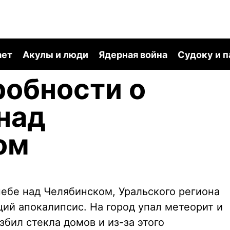
ает
Акулы и люди
Ядерная война
Судоку и 
обности о
над
ом
 небе над Челябинском, Уральского региона
ий апокалипсис. На город упал метеорит и
збил стекла домов и из-за этого