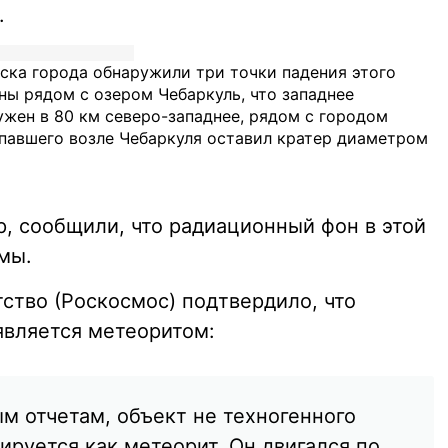
.
йска города обнаружили три точки падения этого
ены рядом с озером Чебаркуль, что западнее
ужен в 80 км северо-западнее, рядом с городом
упавшего возле Чебаркуля оставил кратер диаметром
, сообщили, что радиационный фон в этой
мы.
ство (Роскосмос) подтвердило, что
является метеоритом:
м отчетам, объект не техногенного
руется как метеорит. Он двигался по