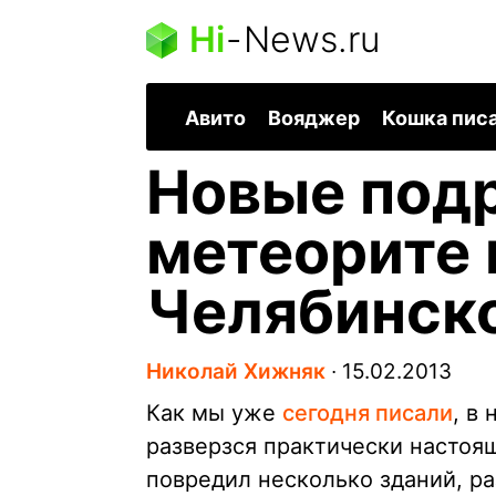
Hi
-
News.ru
Авито
Вояджер
Кошка пис
Новые подр
метеорите 
Челябинск
Николай Хижняк
∙
15.02.2013
Как мы уже
сегодня писали
, в
разверзся практически настоящ
повредил несколько зданий, ра