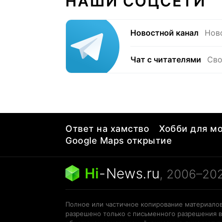
НАШИ СОЦСЕТИ
Новостной канал
Нов
Чат с читателями
Сво
Ответ на хамство
Хобби для мо
Google Maps открытие
Hi
-
News.ru
, 2006–20
Полное или частичное копирование материалов
разрешено только с письменного разрешения в