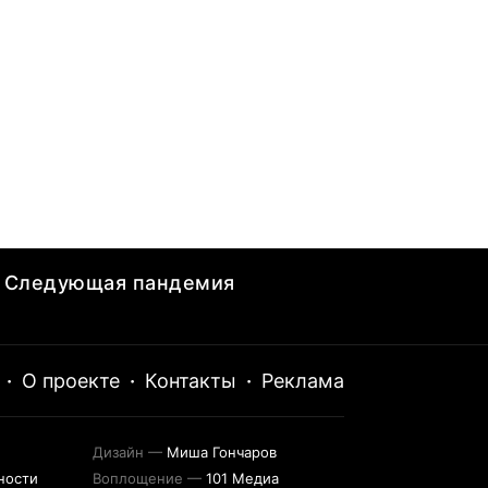
Следующая пандемия
·
О проекте
·
Контакты
·
Реклама
Дизайн —
Миша Гончаров
ности
Воплощение —
101 Медиа