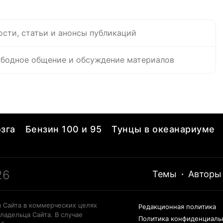
ости, статьи и анонсы публикаций
бодное общение и обсуждение материалов
зга
Бензин 100 и 95
Тунцы в океанариуме
26
Темы
·
Авторы
 Сайта в коммерческих целях
Редакционная политика
ладельца Сайта. В случае
Политика конфиденциаль