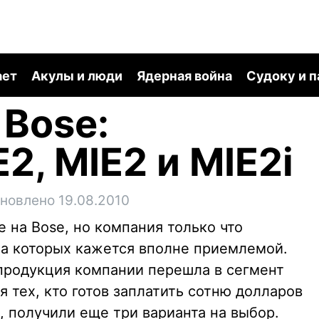
ает
Акулы и люди
Ядерная война
Судоку и 
 Bose:
2, MIE2 и MIE2i
новлено 19.08.2010
е на Bose, но компания только что
на которых кажется вполне приемлемой.
о продукция компании перешла в сегмент
я тех, кто готов заплатить сотню долларов
 получили еще три варианта на выбор.