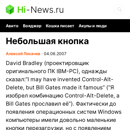
Hi
-
News.ru
Авито
Вояджер
Кошка писает
Акулы и люди
Ядерная война
Судоку и пазлы
Ядовитые пауки
Небольшая кнопка
Алексей Лихачев
∙
04.06.2007
David Bradley (проектировщик
оригинального ПК IBM-PC), однажды
сказал:”I may have invented Control-Alt-
Delete, but Bill Gates made it famous” (“Я
изобрел комбинацию Control-Alt-Delete, а
Bill Gates прославил её”). Фактически до
появления операционных систем Windows
компьютеры имели довольно маленькие
кнопки перезагрузки, но с появлением