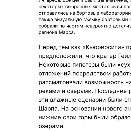
интереса. Все цели были запечатлены,
некоторых выбранных местах были про
отправились на бортовые лаборатории
также визуальную съемку бортовыми 
собрали по частям невероятно детал
региона Марса.
Перед тем как «Кьюриосити» п
предположили, что кратер Гей
Некоторые гипотезы были «су
отложений посредством работы 
рассматривали возможность н
реками и озерами. Последние 
эти влажные сценарии были сп
Шарпа. На основании нового ан
нижние слои горы были образо
озерами.