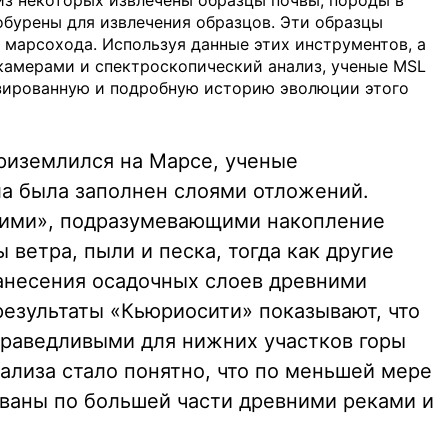
 из некоторых извлечены образцы почвы; породы в
бурены для извлечения образцов. Эти образцы
 марсохода. Используя данные этих инструментов, а
камерами и спектроскопический анализ, ученые MSL
изированную и подробную историю эволюции этого
риземлился на Марсе, ученые
ла была заполнен слоями отложений.
хими», подразумевающими накопление
ветра, пыли и песка, тогда как другие
анесения осадочных слоев древними
результаты «Кьюриосити» показывают, что
раведливыми для нижних участков горы
ализа стало понятно, что по меньшей мере
ваны по большей части древними реками и