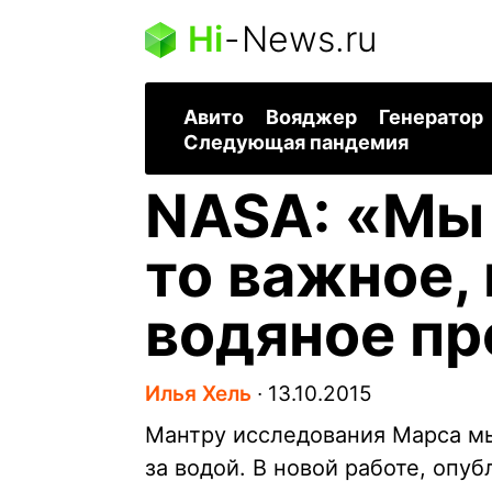
Hi
-
News.ru
Авито
Вояджер
Генератор
Следующая пандемия
NASA: «Мы 
то важное,
водяное п
Илья Хель
∙
13.10.2015
Мантру исследования Марса м
за водой. В новой работе, опу