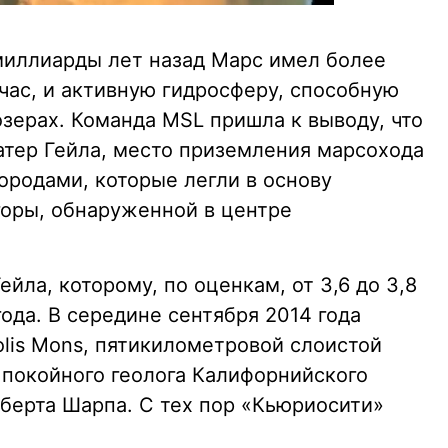
 миллиарды лет назад Марс имел более
час, и активную гидросферу, способную
зерах. Команда MSL пришла к выводу, что
атер Гейла, место приземления марсохода
ородами, которые легли в основу
горы, обнаруженной в центре
йла, которому, по оценкам, от 3,6 до 3,8
года. В середине сентября 2014 года
olis Mons, пятикилометровой слоистой
 покойного геолога Калифорнийского
оберта Шарпа. С тех пор «Кьюриосити»