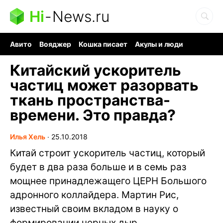
Hi
-
News.ru
Авито
Вояджер
Кошка писает
Акулы и люди
Ядерная война
Судоку и пазлы
Ядовитые пауки
Китайский ускоритель
частиц может разорвать
ткань пространства-
времени. Это правда?
Илья Хель
∙
25.10.2018
Китай строит ускоритель частиц, который
будет в два раза больше и в семь раз
мощнее принадлежащего ЦЕРН Большого
адронного коллайдера. Мартин Рис,
известный своим вкладом в науку о
формировании черных дыр,