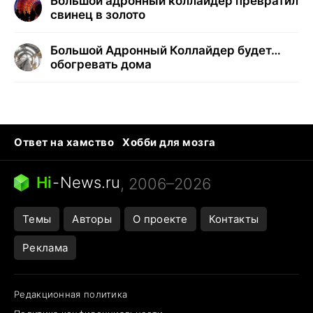
Большой адронный коллайдер превратил
свинец в золото
Большой Адронный Коллайдер будет…
обогревать дома
Ответ на хамство
Хобби для мозга
Бензин 100 и 95
Тунцы в океанариуме
Следующая пандемия
Google Maps открытие
Hi
-
News.ru
, 2006–2026
Темы
Авторы
О проекте
Контакты
Реклама
Редакционная политика