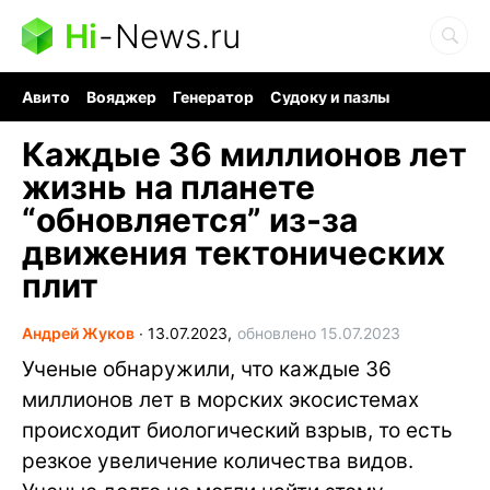
Hi
-
News.ru
Авито
Вояджер
Генератор
Судоку и пазлы
Хобби для мозга
Бензин 100 vs 95
Следующая пандемия
Каждые 36 миллионов лет
жизнь на планете
“обновляется” из-за
движения тектонических
плит
Андрей Жуков
∙
13.07.2023,
обновлено 15.07.2023
Ученые обнаружили, что каждые 36
миллионов лет в морских экосистемах
происходит биологический взрыв, то есть
резкое увеличение количества видов.