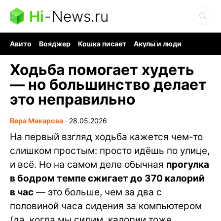
Hi
-
News.ru
Авито
Вояджер
Кошка писает
Акулы и люди
Ядерная война
Судоку и пазлы
Ядовитые пауки
Ходьба помогает худеть
— но большинство делает
это неправильно
Вера Макарова
∙
28.05.2026
На первый взгляд ходьба кажется чем-то
слишком простым: просто идёшь по улице,
и всё. Но на самом деле обычная
прогулка
в бодром темпе сжигает до 370 калорий
в час
— это больше, чем за два с
половиной часа сидения за компьютером
(да, когда мы сидим, калории тоже