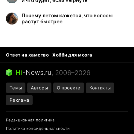
и что будет, если нырнуть
Почему летом кажется, что волосы
растут быстрее
Ответ на хамство
Хобби для мозга
Бензин 100 и 95
Тунцы в океанариуме
Следующая пандемия
Google Maps открытие
Hi
-
News.ru
, 2006–2026
Темы
Авторы
О проекте
Контакты
Реклама
Редакционная политика
Политика конфиденциальности