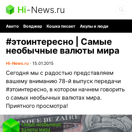
Hi
-
News.ru
Авито
Вояджер
Кошка писает
Акулы и люди
Ядерная война
Судоку и пазлы
Ядовитые пауки
#
этоинтересно | Самые
необычные валюты мира
Hi-News.ru
∙
15.01.2015
Сегодня мы с радостью представляем
вашему вниманию 78-й выпуск передачи
#этоинтересно, в котором начнем говорить
о самых необычных валютах мира.
Приятного просмотра!