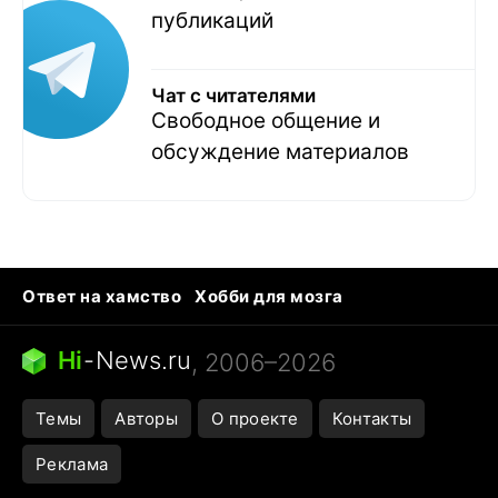
публикаций
Чат с читателями
Свободное общение и
обсуждение материалов
Ответ на хамство
Хобби для мозга
Бензин 100 и 95
Тунцы в океанариуме
Следующая пандемия
Google Maps открытие
Hi
-
News.ru
, 2006–2026
Темы
Авторы
О проекте
Контакты
Реклама