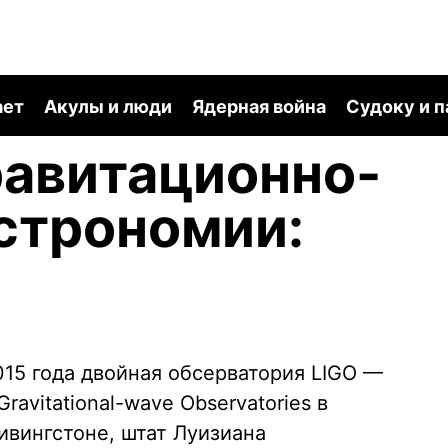
ает
Акулы и люди
Ядерная война
Судоку и 
равитационно-
строномии:
015 года двойная обсерватория LIGO —
Gravitational-wave Observatories в
ивингстоне, штат Луизиана