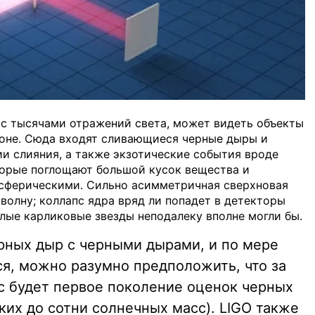
 с тысячами отражений света, может видеть объекты
зоне. Сюда входят сливающиеся черные дыры и
ии слияния, а также экзотические события вроде
торые поглощают большой кусок вещества и
 сферическими. Сильно асимметричная сверхновая
волну; коллапс ядра вряд ли попадет в детекторы
лые карликовые звезды неподалеку вполне могли бы.
рных дыр с черными дырами, и по мере
ся, можно разумно предположить, что за
с будет первое поколение оценок черных
ких до сотни солнечных масс). LIGO также