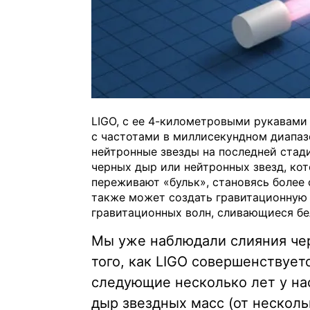
LIGO, с ее 4-километровыми рукавами
с частотами в миллисекундном диапа
нейтронные звезды на последней стад
черных дыр или нейтронных звезд, ко
переживают «бульк», становясь более
также может создать гравитационную 
гравитационных волн, сливающиеся бе
Мы уже наблюдали слияния че
того, как LIGO совершенствует
следующие несколько лет у на
дыр звездных масс (от несколь