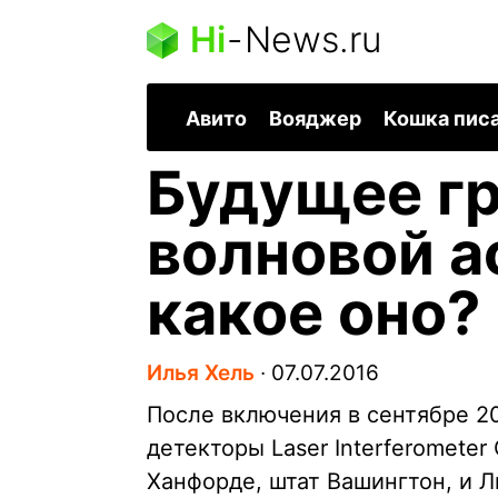
Hi
-
News.ru
Авито
Вояджер
Кошка пис
Будущее г
волновой а
какое оно?
Илья Хель
∙
07.07.2016
После включения в сентябре 2
детекторы Laser Interferometer 
Ханфорде, штат Вашингтон, и Л