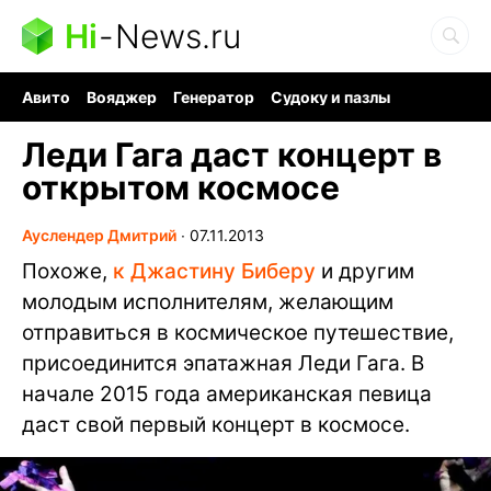
Hi
-
News.ru
Авито
Вояджер
Генератор
Судоку и пазлы
Хобби для мозга
Бензин 100 vs 95
Следующая пандемия
Леди Гага даст концерт в
открытом космосе
Ауслендер Дмитрий
∙
07.11.2013
Похоже,
к Джастину Биберу
и другим
молодым исполнителям, желающим
отправиться в космическое путешествие,
присоединится эпатажная Леди Гага. В
начале 2015 года американская певица
даст свой первый концерт в космосе.