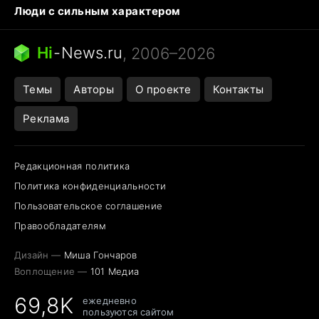
Люди с сильным характером
Кошка писает на кровать
Тунцы в океанариуме
Ядовитые пауки России
Hi
-
News.ru
, 2006–2026
Города в ядерной войне
Открытие в Google Maps
Темы
Авторы
О проекте
Контакты
Реклама
Редакционная политика
Политика конфиденциальности
Пользовательское соглашение
Правообладателям
Дизайн —
Миша Гончаров
Воплощение —
101 Медиа
69,8K
ежедневно
пользуются сайтом