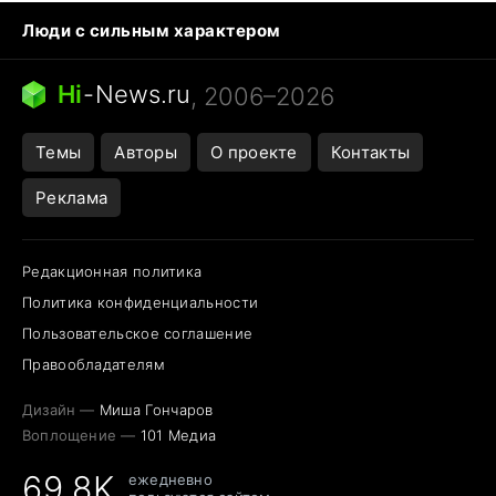
Люди с сильным характером
Кошка писает на кровать
Тунцы в океанариуме
Ядовитые пауки России
Hi
-
News.ru
, 2006–2026
Города в ядерной войне
Открытие в Google Maps
Темы
Авторы
О проекте
Контакты
Реклама
Редакционная политика
Политика конфиденциальности
Пользовательское соглашение
Правообладателям
Дизайн —
Миша Гончаров
Воплощение —
101 Медиа
69,8K
ежедневно