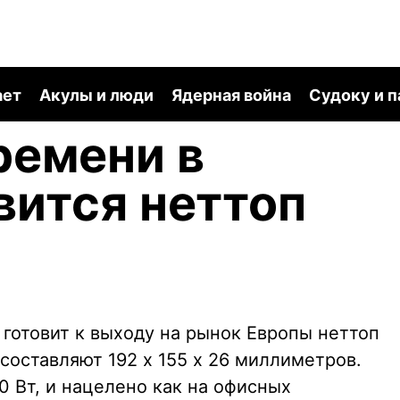
ает
Акулы и люди
Ядерная война
Судоку и 
ремени в
вится неттоп
 готовит к выходу на рынок Европы неттоп
составляют 192 х 155 х 26 миллиметров.
0 Вт, и нацелено как на офисных