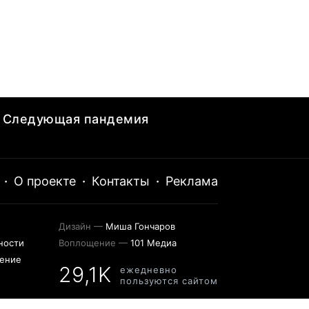
Следующая пандемия
·
О проекте
·
Контакты
·
Реклама
Дизайн —
Миша Гончаров
ности
Воплощение —
101 Медиа
шение
29,1K
ежедневно
пользуются сайтом