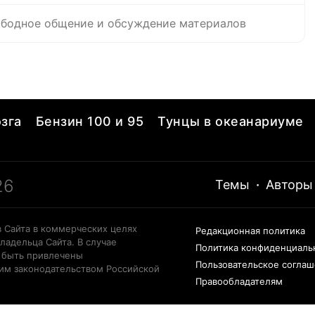
бодное общение и обсуждение материалов
зга
Бензин 100 и 95
Тунцы в океанариуме
26
Темы
·
Авторы
 Сайта в коммерческих целях
Редакционная политика
ладельца Сайта. В случае
Политика конфиденциаль
 быть привлечены
Пользовательское согла
щим законодательством Российской
Правообладателям