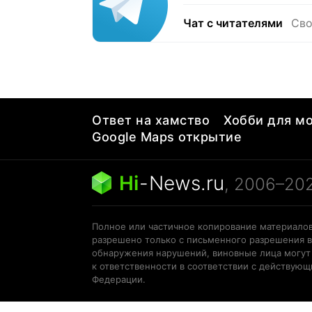
Чат с читателями
Сво
Ответ на хамство
Хобби для мо
Google Maps открытие
Hi
-
News.ru
, 2006–20
Полное или частичное копирование материалов
разрешено только с письменного разрешения в
обнаружения нарушений, виновные лица могут
к ответственности в соответствии с действую
Федерации.