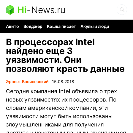
Hi
-
News.ru
Авито
Вояджер
Кошка писает
Акулы и люди
Ядерная война
Судоку и пазлы
Ядовитые пауки
В процессорах Intel
найдено еще 3
уязвимости. Они
позволяют красть данные
Эрнест Василевский
∙
15.08.2018
Сегодня компания Intel объявила о трех
новых уязвимостях их процессоров. По
словам американской компании, эти
уязвимости могут быть использованы
злоумышленниками для получения
доступа к некоторым данным, хранящимся