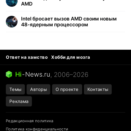
AMD
Intel бросает вызов AMD своим новым
48-ядерным процессором
Ответ на хамство
Хобби для мозга
Бензин 100 и 95
Тунцы в океанариуме
Следующая пандемия
Google Maps открытие
Hi
-
News.ru
, 2006–2026
Темы
Авторы
О проекте
Контакты
Реклама
Редакционная политика
Политика конфиденциальности