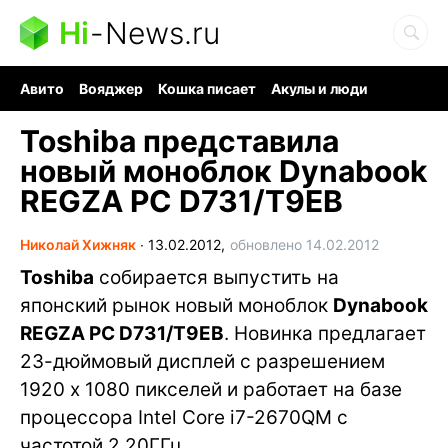
Hi
-
News.ru
Авито
Вояджер
Кошка писает
Акулы и люди
Ядерная война
Ядовитые пауки
Судоку и пазлы
Toshiba представила
новый моноблок Dynabook
REGZA PC D731/T9EB
Николай Хижняк
∙
13.02.2012,
обновлено 14.02.2012
Toshiba
собирается выпустить на
японский рынок новый моноблок
Dynabook
REGZA PC D731/T9EB
. Новинка предлагает
23-дюймовый дисплей с разрешением
1920 x 1080 пикселей и работает на базе
процессора Intel Core i7-2670QM с
частотой 2.20ГГц.