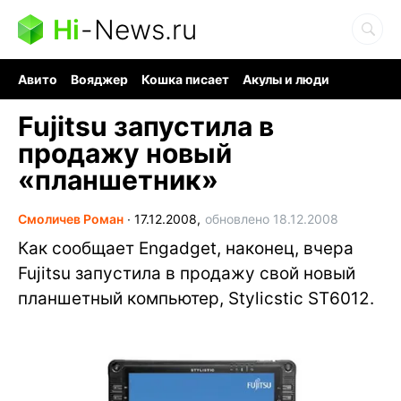
Hi
-
News.ru
Авито
Вояджер
Кошка писает
Акулы и люди
Ядерная война
Судоку и пазлы
Ядовитые пауки
Fujitsu запустила в
продажу новый
«планшетник»
Смоличев Роман
∙
17.12.2008,
обновлено 18.12.2008
Как сообщает Engadget, наконец, вчера
Fujitsu запустила в продажу свой новый
планшетный компьютер, Stylicstic ST6012.