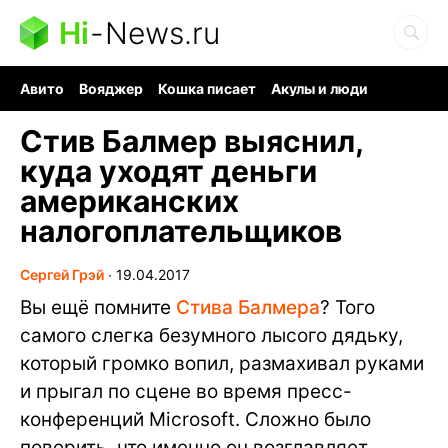
Hi
-
News.ru
Авито
Вояджер
Кошка писает
Акулы и люди
Ядерная война
Ядовитые пауки
Судоку и пазлы
Стив Балмер выяснил,
куда уходят деньги
американских
налогоплательщиков
Сергей Грэй
∙
19.04.2017
Вы ещё помните
Стива Балмера
? Того
самого слегка безумного лысого дядьку,
который громко вопил, размахивал руками
и прыгал по сцене во время пресс-
конференций Microsoft. Сложно было
поверить, что именно он возглавляет