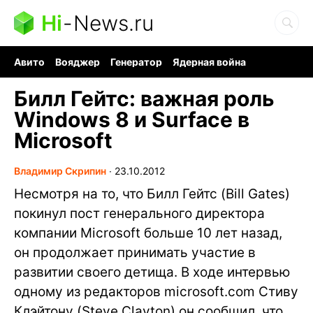
Hi
-
News.ru
Авито
Вояджер
Генератор
Ядерная война
Судоку и пазлы
Бензин 100 и 95
Хобби для мозга
Билл Гейтс: важная роль
Windows 8 и Surface в
Microsoft
Владимир Скрипин
∙
23.10.2012
Несмотря на то, что Билл Гейтс (Bill Gates)
покинул пост генерального директора
компании Microsoft больше 10 лет назад,
он продолжает принимать участие в
развитии своего детища. В ходе интервью
одному из редакторов microsoft.com Стиву
Клэйтону (Steve Clayton) он сообщил, что