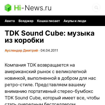
Hi
-
News.ru
Авито
Вояджер
Кошка писает
Акулы и люди
Ядерная война
Ядовитые пауки
Судоку и пазлы
TDK Sound Cube: музыка
из коробки
Ауслендер Дмитрий
∙
04.04.2011
Компания TDK возвращается на
американский рынок с великолепной
новинкой, выполненной в добром для нас
ретро-стиле. Представляем вашему
вниманию портативный стерео-бумбокс
TDK Sound Cube, который имеет все, чтобы
стать очередным бестселлером.