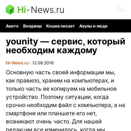
Hi
-
News.ru
Авито
Вояджер
Кошка писает
Акулы и люди
Ядерная война
Судоку и пазлы
Ядовитые пауки
younity — сервис, который
необходим каждому
Hi-News.ru
∙
12.08.2016
Основную часть своей информации мы,
как правило, храним на компьютерах, и
только часть ее копируем на мобильное
устройство. Поэтому ситуации, когда
срочно необходим файл с компьютера, а на
смартфоне или планшете его нет,
возникают очень часто. Для нашей
редакции все изменилось, когда мы