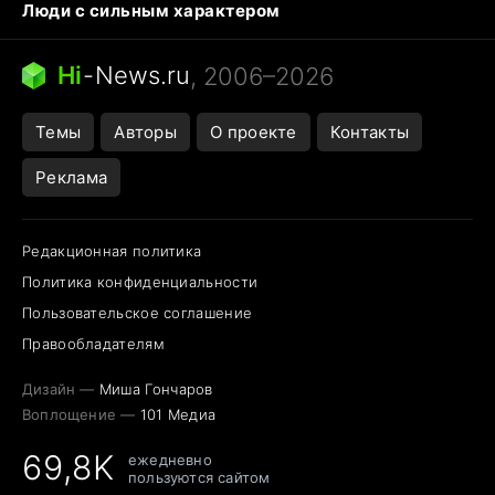
Люди с сильным характером
Кошка писает на кровать
Тунцы в океанариуме
Ядовитые пауки России
Hi
-
News.ru
, 2006–2026
Города в ядерной войне
Открытие в Google Maps
Темы
Авторы
О проекте
Контакты
Реклама
Редакционная политика
Политика конфиденциальности
Пользовательское соглашение
Правообладателям
Дизайн —
Миша Гончаров
Воплощение —
101 Медиа
69,8K
ежедневно
пользуются сайтом