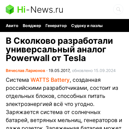
Hi
-
News.ru
Авито
Вояджер
Генератор
Судоку и пазлы
Хобби для мозга
Бензин 100 vs 95
Следующая пандемия
В Сколково разработали
универсальный аналог
Powerwall от Tesla
Вячеслав Ларионов
∙
19.05.2017,
обновлено 15.09.2024
Система
WATTS Battery
, созданная
российскими разработчиками, состоит из
отдельных блоков, способных питать
электроэнергией всё что угодно.
Заряжается система от солнечных
батарей, ветряных мельниц, генераторов и
даже розеток. Заряженная батарея может