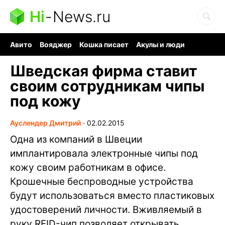
Hi
-
News.ru
Авито
Вояджер
Кошка писает
Акулы и люди
Ядерная война
Судоку и пазлы
Ядовитые пауки
Шведская фирма ставит
своим сотрудникам чипы
под кожу
Ауслендер Дмитрий
∙
02.02.2015
Одна из компаний в Швеции
имплантировала электронные чипы под
кожу своим работникам в офисе.
Крошечные беспроводные устройства
будут использоваться вместо пластиковых
удостоверений личности. Вживляемый в
руку RFID-чип позволяет открывать