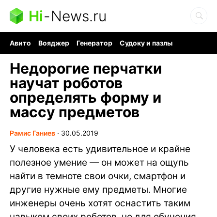
Hi
-
News.ru
Авито
Вояджер
Генератор
Судоку и пазлы
Хобби для мозга
Бензин 100 vs 95
Следующая пандемия
Недорогие перчатки
научат роботов
определять форму и
массу предметов
Рамис Ганиев
∙
30.05.2019
У человека есть удивительное и крайне
полезное умение — он может на ощупь
найти в темноте свои очки, смартфон и
другие нужные ему предметы. Многие
инженеры очень хотят оснастить таким
навыком своих роботов, но для обучения