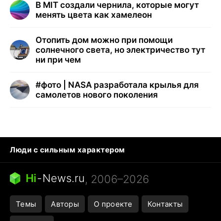
В MIT создали чернила, которые могут
менять цвета как хамелеон
Отопить дом можно при помощи
солнечного света, но электричество тут
ни при чем
#
фото | NASA разработала крылья для
самолетов нового поколения
Люди с сильным характером
Кошка писает на кровать
Тунцы в океанариуме
Ядовитые пауки России
Hi
-
News.ru
, 2006–2026
Города в ядерной войне
Открытие в Google Maps
Темы
Авторы
О проекте
Контакты