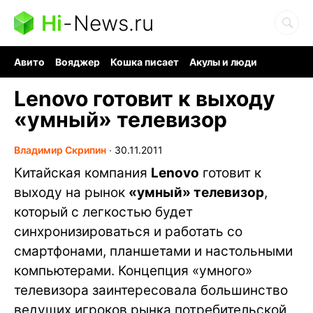
Hi
-
News.ru
Авито
Вояджер
Кошка писает
Акулы и люди
Ядерная война
Судоку и пазлы
Ядовитые пауки
Lenovo готовит к выходу
«умный» телевизор
Владимир Скрипин
∙
30.11.2011
Китайская компания
Lenovo
готовит к
выходу на рынок
«умный» телевизор
,
который с легкостью будет
синхронизироваться и работать со
смартфонами, планшетами и настольными
компьютерами. Концепция «умного»
телевизора заинтересовала большинство
ведущих игроков рынка потребительской