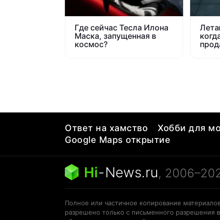
Где сейчас Тесла Илона
Лета
Маска, запущенная в
когд
космос?
прод
стоя
Ответ на хамство
Хобби для мо
Google Maps открытие
Hi
-
News.ru
, 2006–20
Полное или частичное копирование материалов
разрешено только с письменного разрешения в