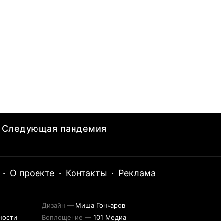
Следующая пандемия
·
О проекте
·
Контакты
·
Реклама
Дизайн —
Миша Гончаров
ности
Воплощение —
101 Медиа