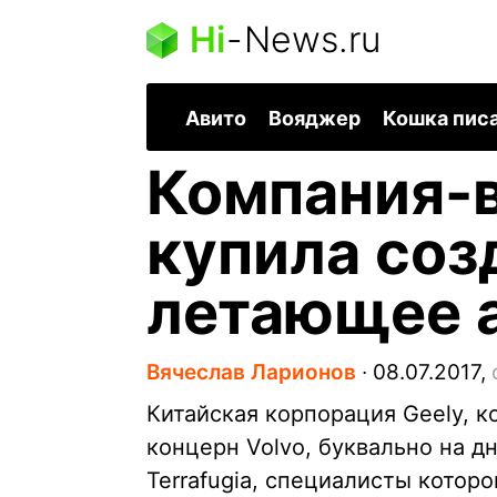
Hi
-
News.ru
Авито
Вояджер
Кошка пис
Компания-в
купила со
летающее а
Вячеслав Ларионов
∙
08.07.2017,
Китайская корпорация Geely, 
концерн Volvo, буквально на 
Terrafugia, специалисты котор