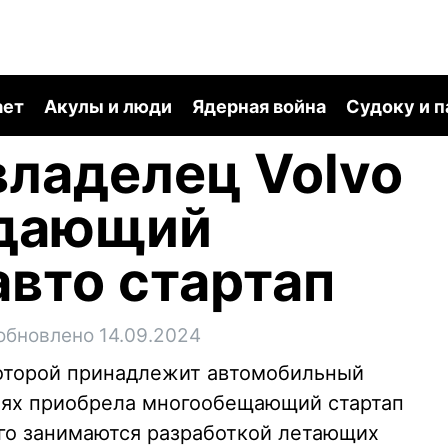
ает
Акулы и люди
Ядерная война
Судоку и 
ладелец Volvo
здающий
вто стартап
обновлено 14.09.2024
которой принадлежит автомобильный
днях приобрела многообещающий стартап
ого занимаются разработкой летающих