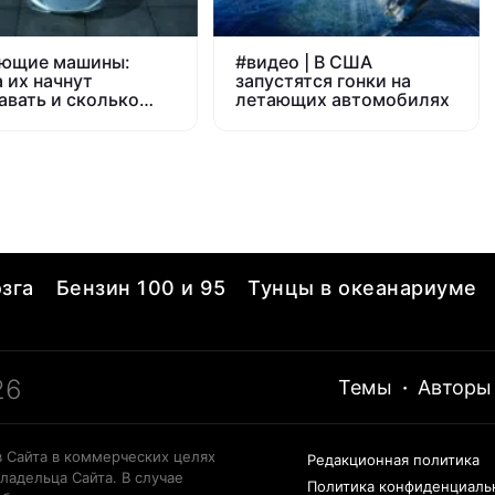
ющие машины:
#
видео | В США
а их начнут
запустятся гонки на
авать и сколько
летающих автомобилях
т
зга
Бензин 100 и 95
Тунцы в океанариуме
26
Темы
·
Авторы
 Сайта в коммерческих целях
Редакционная политика
ладельца Сайта. В случае
Политика конфиденциаль