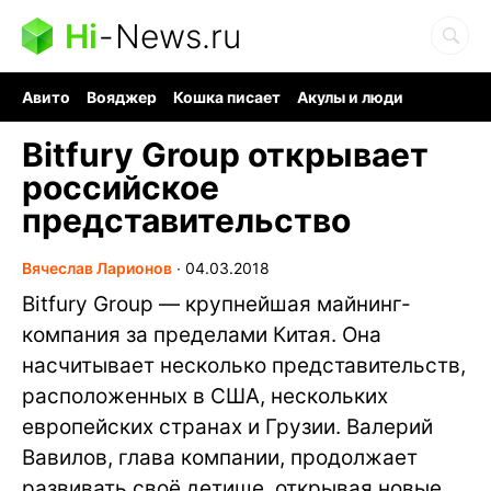
Hi
-
News.ru
Авито
Вояджер
Кошка писает
Акулы и люди
Ядерная война
Судоку и пазлы
Ядовитые пауки
Bitfury Group открывает
российское
представительство
Вячеслав Ларионов
∙
04.03.2018
Bitfury Group — крупнейшая майнинг-
компания за пределами Китая. Она
насчитывает несколько представительств,
расположенных в США, нескольких
европейских странах и Грузии. Валерий
Вавилов, глава компании, продолжает
развивать своё детище, открывая новые