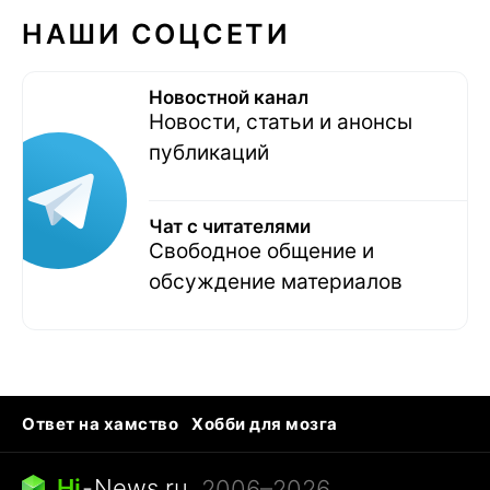
НАШИ СОЦСЕТИ
Новостной канал
Новости, статьи и анонсы
публикаций
Чат с читателями
Свободное общение и
обсуждение материалов
Ответ на хамство
Хобби для мозга
Бензин 100 и 95
Тунцы в океанариуме
Следующая пандемия
Google Maps открытие
Hi
-
News.ru
, 2006–2026