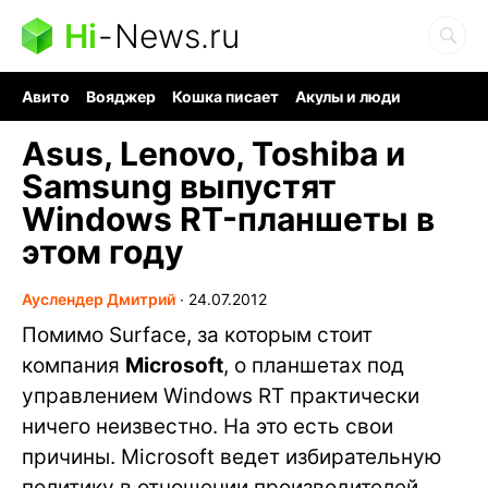
Hi
-
News.ru
Авито
Вояджер
Кошка писает
Акулы и люди
Ядерная война
Судоку и пазлы
Ядовитые пауки
Asus, Lenovo, Toshiba и
Samsung выпустят
Windows RT-планшеты в
этом году
Ауслендер Дмитрий
∙
24.07.2012
Помимо Surface, за которым стоит
компания
Microsoft
, о планшетах под
управлением Windows RТ практически
ничего неизвестно. На это есть свои
причины. Microsoft ведет избирательную
политику в отношении производителей,