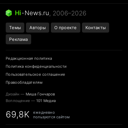
Кошка писает на кровать
Тунцы в океанариуме
Ядовитые пауки России
Hi
-
News.ru
, 2006–2026
Города в ядерной войне
Открытие в Google Maps
Темы
Авторы
О проекте
Контакты
Реклама
Редакционная политика
Политика конфиденциальности
Пользовательское соглашение
Правообладателям
Дизайн —
Миша Гончаров
Воплощение —
101 Медиа
69,8K
ежедневно
пользуются сайтом