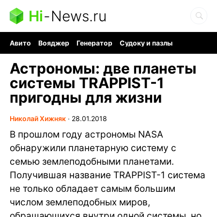
Hi
-
News.ru
Авито
Вояджер
Генератор
Судоку и пазлы
Хобби для мозга
Бензин 100 vs 95
Следующая пандемия
Астрономы: две планеты
системы TRAPPIST-1
пригодны для жизни
Николай Хижняк
∙
28.01.2018
В прошлом году астрономы NASA
обнаружили планетарную систему с
семью землеподобными планетами.
Получившая название TRAPPIST-1 система
не только обладает самым большим
числом землеподобных миров,
обращающихся внутри одной системы, но