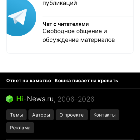
публикаций
Чат с читателями
Свободное общение и
обсуждение материалов
Ответ на хамство
Кошка писает на кровать
Тунцы в океанариуме
Следующая пандемия
Ядовитые пауки России
Hi
-
News.ru
, 2006–2026
Открытие в Google Maps
Темы
Авторы
О проекте
Контакты
Реклама