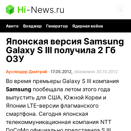
Hi
-
News.ru
Авито
Вояджер
Генератор
Ядерная война
Судоку и пазлы
Бензин 100 и 95
Хобби для мозга
Японская версия Samsung
Galaxy S III получила 2 Гб
ОЗУ
Ауслендер Дмитрий
∙
17.05.2012,
обновлено 30.10.2012
Во время премьеры Galaxy S III компания
Samsung
пообещала летом этого года
выпустить для США, Южной Кореи и
Японии LTE-версии флагманского
смартфона. Сегодня японская
телекоммуникационная компания NTT
DoCoMo официально представила S III,